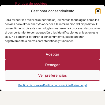
Política de cookies
Gestionar consentimiento
Artículos jurídicos y fiscales
Para ofrecer las mejores experiencias, utilizamos tecnologías como las
Política de calidad
cookies para almacenar y/o acceder a la información del dispositivo. El
consentimiento de estas tecnologías nos permitirá procesar datos como
el comportamiento de navegación o las identificaciones únicas en este
Comunicación de requisitos
sitio. No consentir o retirar el consentimiento, puede afectar
negativamente a ciertas características y funciones.
Aceptar
Denegar
Suscríbete a nuestra
Newsletter
Ver preferencias
Consúltanos por Whatsapp
Política de cookies
Política de privacidad
Aviso Legal