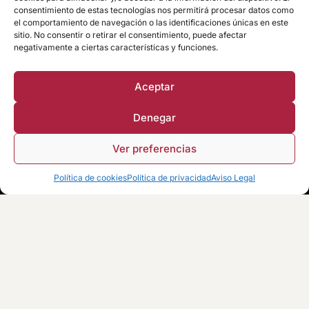
consentimiento de estas tecnologías nos permitirá procesar datos como
Política de calidad
el comportamiento de navegación o las identificaciones únicas en este
sitio. No consentir o retirar el consentimiento, puede afectar
negativamente a ciertas características y funciones.
Comunicación de requisitos
Aceptar
Denegar
Suscríbete a nuestra
Ver preferencias
Consúltanos por Whatsapp
Newsletter
Política de cookies
Política de privacidad
Aviso Legal