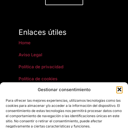
Enlaces útiles
Home
Aviso Legal
Política de privacidad
Política de cookies
Gestionar consentimiento
Artículos jurídicos y fiscales
Para ofrecer las mejores experiencias, utilizamos tecnologías como las
Política de calidad
cookies para almacenar y/o acceder a la información del dispositivo. El
consentimiento de estas tecnologías nos permitirá procesar datos como
Comunicación de requisitos
el comportamiento de navegación o las identificaciones únicas en este
sitio. No consentir o retirar el consentimiento, puede afectar
negativamente a ciertas características y funciones.