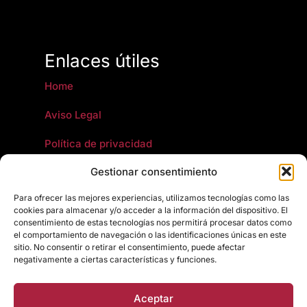
Enlaces útiles
Home
Aviso Legal
Política de privacidad
Gestionar consentimiento
Política de cookies
Para ofrecer las mejores experiencias, utilizamos tecnologías como las
Artículos jurídicos y fiscales
cookies para almacenar y/o acceder a la información del dispositivo. El
consentimiento de estas tecnologías nos permitirá procesar datos como
Política de calidad
el comportamiento de navegación o las identificaciones únicas en este
sitio. No consentir o retirar el consentimiento, puede afectar
Comunicación de requisitos
negativamente a ciertas características y funciones.
Aceptar